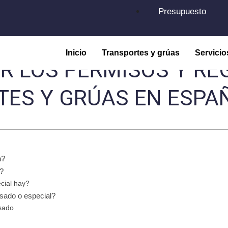
Presupuesto
Inicio
Transportes y grúas
Servicio
R LOS PERMISOS Y RE
TES Y GRÚAS EN ESPA
n?
l?
cial hay?
esado o especial?
sado