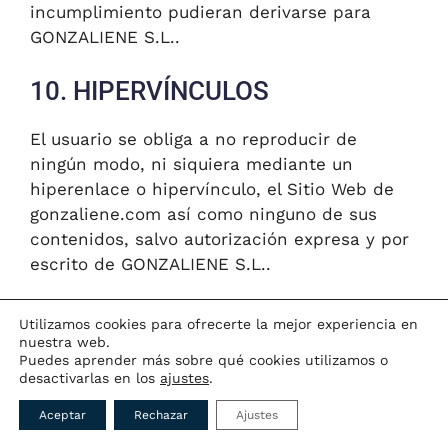
incumplimiento pudieran derivarse para
GONZALIENE S.L..
10. HIPERVÍNCULOS
El usuario se obliga a no reproducir de
ningún modo, ni siquiera mediante un
hiperenlace o hipervínculo, el Sitio Web de
gonzaliene.com así como ninguno de sus
contenidos, salvo autorización expresa y por
escrito de GONZALIENE S.L..
El Sitio Web de gonzaliene.com normalmente
Utilizamos cookies para ofrecerte la mejor experiencia en
no incluye enlaces a otros sitios web
nuestra web.
Puedes aprender más sobre qué cookies utilizamos o
gestionados por terceros, pero si lo hiciera y
desactivarlas en los
ajustes
.
con objeto de facilitar el acceso del Usuario
a la información de entidades colaboradoras
Aceptar
Rechazar
Ajustes
y/o patrocinadoras, GONZALIENE S.L. no se