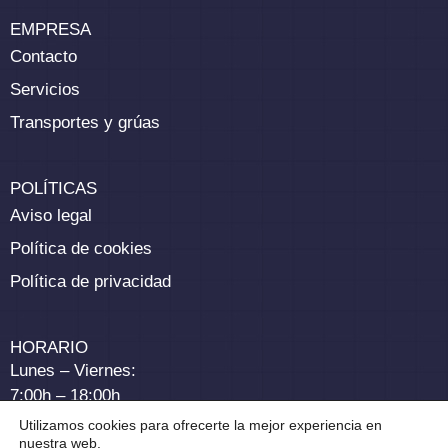
EMPRESA
Contacto
Servicios
Transportes y grúas
POLÍTICAS
Aviso legal
Política de cookies
Política de privacidad
HORARIO
Lunes – Viernes:
7:00h – 18:00h
Utilizamos cookies para ofrecerte la mejor experiencia en
nuestra web.
Sábados: